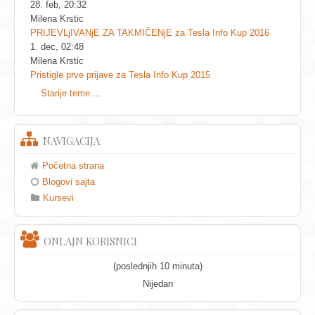
28. feb, 20:32
Milena Krstic
PRIJEVLjIVANjE ZA TAKMIČENjE za Tesla Info Kup 2016
1. dec, 02:48
Milena Krstic
Pristigle prve prijave za Tesla Info Kup 2015
Starije teme
...
NAVIGACIJA
Početna strana
Blogovi sajta
Kursevi
ONLAJN KORISNICI
(poslednjih 10 minuta)
Nijedan