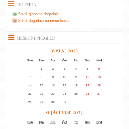
LEGENDA
Sakrij globalne događaje
Sakrij događaje na nivou kursa
MESEČNI PREGLED
avgust 2023.
Pon
Uto
Sre
Čet
Pet
Sub
Ned
1
2
3
4
5
6
7
8
9
10
11
12
13
14
15
16
17
18
19
20
21
22
23
24
25
26
27
28
29
30
31
septembar 2023.
Pon
Uto
Sre
Čet
Pet
Sub
Ned