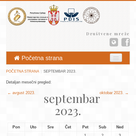
Društvene mreže
Početna strana
Aktuelnosti
POČETNA STRANA
SEPTEMBAR 2023.
Jezik
Detaljan mesečni pregled:
septembar
←
avgust 2023.
oktobar 2023.
→
Niste prijavljeni. (
Prijava
)
2023.
Pon
Uto
Sre
Čet
Pet
Sub
Ned
1
2
3