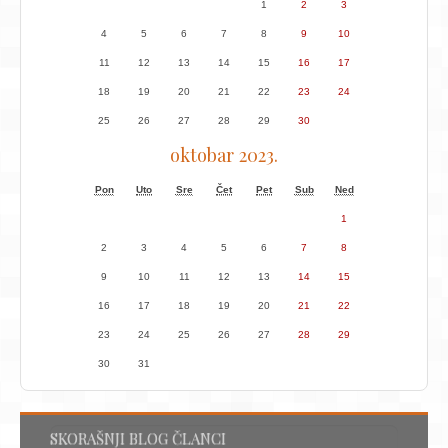
1
2
3
4
5
6
7
8
9
10
11
12
13
14
15
16
17
18
19
20
21
22
23
24
25
26
27
28
29
30
oktobar 2023.
Pon
Uto
Sre
Čet
Pet
Sub
Ned
1
2
3
4
5
6
7
8
9
10
11
12
13
14
15
16
17
18
19
20
21
22
23
24
25
26
27
28
29
30
31
SKORAŠNJI BLOG ČLANCI