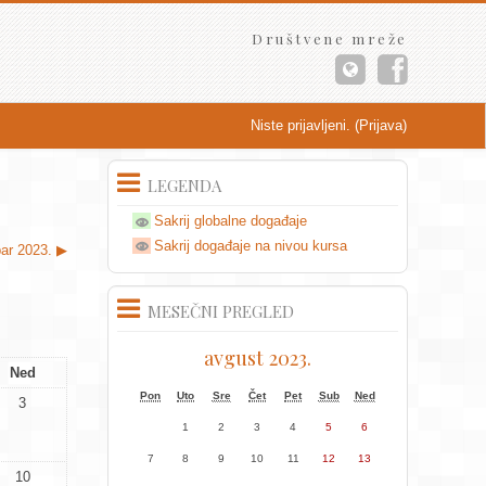
Društvene mreže
Niste prijavljeni. (
Prijava
)
LEGENDA
Sakrij globalne događaje
Sakrij događaje na nivou kursa
ar 2023.
▶
MESEČNI PREGLED
avgust 2023.
Ned
Pon
Uto
Sre
Čet
Pet
Sub
Ned
3
1
2
3
4
5
6
7
8
9
10
11
12
13
10