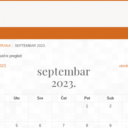
TRANA
SEPTEMBAR 2023.
sečni pregled:
septembar
023.
oktob
2023.
Uto
Sre
Čet
Pet
Sub
1
2
5
6
7
8
9