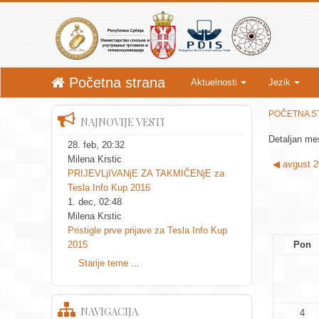
Početna strana
Aktuelnosti
Jezik
POČETNA S
NAJNOVIJE VESTI
Detaljan me
28. feb, 20:32
Milena Krstic
◀
avgust 2
PRIJEVLjIVANjE ZA TAKMIČENjE za
Tesla Info Kup 2016
1. dec, 02:48
Milena Krstic
Pristigle prve prijave za Tesla Info Kup
2015
Pon
Starije teme
...
NAVIGACIJA
4