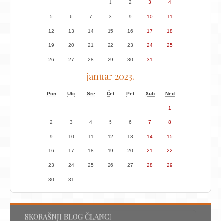
1
2
3
4
5
6
7
8
9
10
11
12
13
14
15
16
17
18
19
20
21
22
23
24
25
26
27
28
29
30
31
januar 2023.
Pon
Uto
Sre
Čet
Pet
Sub
Ned
1
2
3
4
5
6
7
8
9
10
11
12
13
14
15
16
17
18
19
20
21
22
23
24
25
26
27
28
29
30
31
SKORAŠNJI BLOG ČLANCI