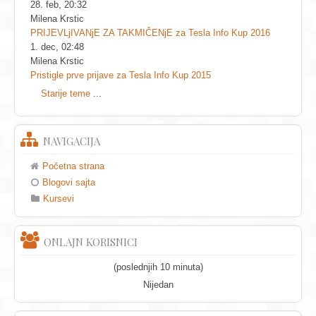
28. feb, 20:32
Milena Krstic
PRIJEVLjIVANjE ZA TAKMIČENjE za Tesla Info Kup 2016
1. dec, 02:48
Milena Krstic
Pristigle prve prijave za Tesla Info Kup 2015
Starije teme
...
NAVIGACIJA
Početna strana
Blogovi sajta
Kursevi
ONLAJN KORISNICI
(poslednjih 10 minuta)
Nijedan