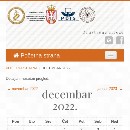
Društvene mreže
Početna strana
Aktuelnosti
POČETNA STRANA
DECEMBAR 2022.
Jezik
Detaljan mesečni pregled:
decembar
←
novembar 2022.
januar 2023.
→
Niste prijavljeni. (
Prijava
)
2022.
Pon
Uto
Sre
Čet
Pet
Sub
Ned
1
2
3
4