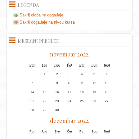
LEGENDA
Sakrij globalne događaje
Sakrij događaje na nivou kursa
MESEČNI PREGLED
novembar 2022.
Pon
Uto
Sre
Čet
Pet
Sub
Ned
1
2
3
4
5
6
7
8
9
10
11
12
13
14
15
16
17
18
19
20
21
22
23
24
25
26
27
28
29
30
decembar 2022.
Pon
Uto
Sre
Čet
Pet
Sub
Ned